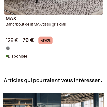
MAX
Banc/bout de lit MAX tissu gris clair
C
79 €
129 €
-39%
Disponible
Articles qui pourraient vous intéresser :