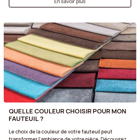
pour un look sophistiqué, un style industriel pour
En savoir plus
une ambiance urbaine, ou encore un canapé cottage
pour une atmosphère chaleureuse et conviviale :
chaque style a ses propres atouts. Apprenez à
sélectionner celui qui sublimera votre intérieur tout
en reflétant votre personnalité. Créez un espace
unique et harmonieux avec le canapé parfait pour
votre décoration !
QUELLE COULEUR CHOISIR POUR MON
FAUTEUIL ?
Le choix de la couleur de votre fauteuil peut
transformer l'ambiance de votre pièce. Découvrez