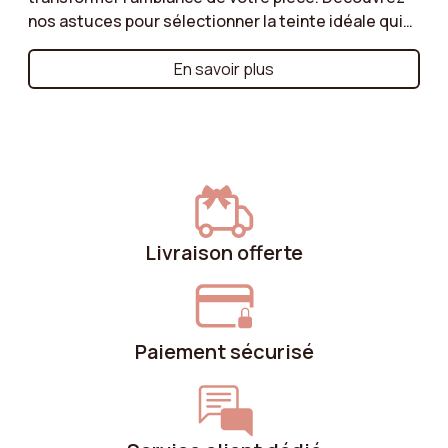
nos astuces pour sélectionner la teinte idéale qui
s’accordera avec votre décoration existante tout
en ajoutant une touche élégante. Couleurs neutres
En savoir plus
pour une atmosphère apaisante, tons vifs pour un
effet audacieux, ou nuances naturelles pour une
touche scandinave : apprenez à marier votre
fauteuil avec le style de votre intérieur. Que vous
souhaitiez un fauteuil qui se fonde
harmonieusement dans votre espace ou qui
devienne la pièce maîtresse, nos conseils vous
Livraison offerte
aideront à faire le bon choix.
Paiement sécurisé