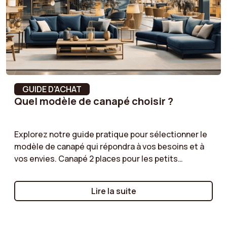
Garnissage des
Mousse polyuréthane
accoudoirs
Hauteur coussin(s) de
45 cm
dossier
Convertible
Non
GUIDE D'ACHAT
Notice de montage
Oui
Quel modèle de canapé choisir ?
Forme des pieds
L shape
Explorez notre guide pratique pour sélectionner le
modèle de canapé qui répondra à vos besoins et à
Garnissage du
Synthetic fibers
vos envies. Canapé 2 places pour les petits
dossier
espaces, canapé d’angle pour un salon spacieux, ou
canapé modulable pour une flexibilité maximale :
Résistance à
30000 cycles
Lire la suite
nous vous aidons à comprendre les avantages de
l'abrasion
chaque type de modèle. Suivez nos conseils pour
(Martindale)
faire le bon choix !