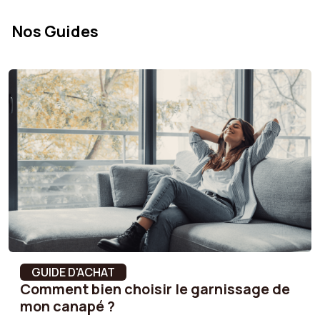
Densité de l'assise
32 kg/m³
Nos Guides
Largeur coussin(s) de
98 cm
dossier
Largeur des
5.5 cm
accoudoirs
Nombre de places
3
Hauteur des pieds
16 cm
Largeur du dossier
192 cm
A assembler
Oui
GUIDE D'ACHAT
Comment bien choisir le garnissage de
Charge maximale
240 kg
mon canapé ?
supportée