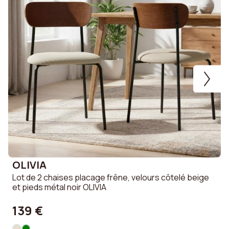
OLIVIA
Lot de 2 chaises placage frêne, velours côtelé beige
A
et pieds métal noir OLIVIA
é
139 €