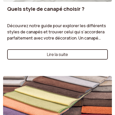
Quels style de canapé choisir ?
Découvrez notre guide pour explorer les différents
styles de canapés et trouver celui qui s’accordera
parfaitement avec votre décoration. Un canapé
vintage pour une touche rétro, un modèle art déco
pour un look sophistiqué, un style industriel pour
Lire la suite
une ambiance urbaine, ou encore un canapé cottage
pour une atmosphère chaleureuse et conviviale :
chaque style a ses propres atouts. Apprenez à
sélectionner celui qui sublimera votre intérieur tout
en reflétant votre personnalité. Créez un espace
unique et harmonieux avec le canapé parfait pour
votre décoration !