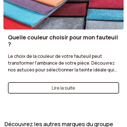
Quelle couleur choisir pour mon fauteuil
?
Le choix de la couleur de votre fauteuil peut
transformer l'ambiance de votre pièce. Découvrez
nos astuces pour sélectionner la teinte idéale qui
s’accordera avec votre décoration existante tout
en ajoutant une touche élégante. Couleurs neutres
Lire la suite
pour une atmosphère apaisante, tons vifs pour un
effet audacieux, ou nuances naturelles pour une
touche scandinave : apprenez à marier votre
fauteuil avec le style de votre intérieur. Que vous
souhaitiez un fauteuil qui se fonde
Découvrez les autres marques du groupe
harmonieusement dans votre espace ou qui