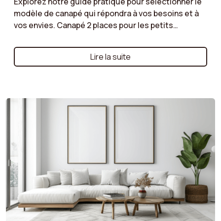
Explorez notre guide pratique pour sélectionner le
modèle de canapé qui répondra à vos besoins et à
vos envies. Canapé 2 places pour les petits
espaces, canapé d’angle pour un salon spacieux, ou
canapé modulable pour une flexibilité maximale :
Lire la suite
nous vous aidons à comprendre les avantages de
chaque type de modèle. Suivez nos conseils pour
faire le bon choix !