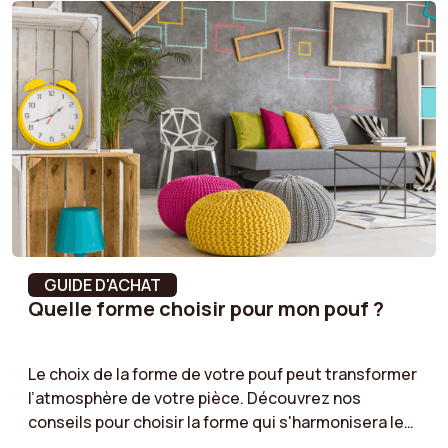
A assembler
Oui
Déhoussable
Non
Largeur du dossier
56.5 cm
Résistance au
4 = Light pilling
boulochage
Hauteur d'assise
43 cm
GUIDE D'ACHAT
Largeur
56.5 cm
Quelle forme choisir pour mon pouf ?
Style
Vintage
Le choix de la forme de votre pouf peut transformer
l’atmosphère de votre pièce. Découvrez nos
Profondeur
62 cm
conseils pour choisir la forme qui s'harmonisera le
mieux avec votre espace, en tenant compte de vos