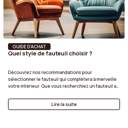
conseillé pour le
montage
Matériau de la
Bois de peuplier
structure
GUIDE D'ACHAT
Résistance à
10000 cycles
Quel style de fauteuil choisir ?
l'abrasion
(Martindale)
Découvrez nos recommandations pour
Charge maximale
110 kg
sélectionner le fauteuil qui complétera à merveille
supportée
votre intérieur. Que vous recherchiez un fauteuil au
style scandinave épuré, un modèle vintage plein de
Temps de montage
15 min
caractère, ou un fauteuil classique intemporel,
Lire la suite
nous vous guidons à travers les critères essentiels
Coffre de rangement
Non
à considérer !
Coussin déhoussable
Non