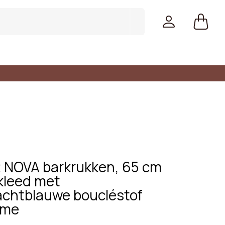
2 NOVA barkrukken, 65 cm
kleed met
chtblauwe boucléstof
ome
Kleuren