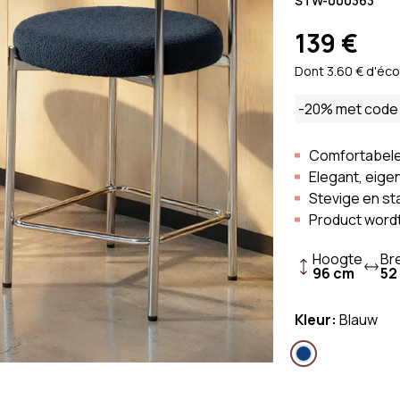
k
Scandinavische Bank
STW-000363
Bouclé-stof
k
Vintage Bank
Stoffen Ban
139 €
Linnen Bank
Dont 3.60 € d'éco
Ribfluwelen 
-20% met code
Comfortabele 
Elegant, eige
Stevige en st
Product wordt
Hoogte
Br
96 cm
52
Kleur:
Blauw