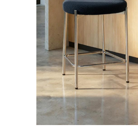
3-Zitsban
Promoties
2-Zitsban
Hulp Nodig
Mijn Rekening