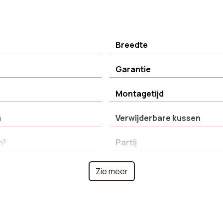
Breedte
Garantie
Montagetijd
m
Verwijderbare kussen
m³
Partij
Huiskamers
Zie meer
Pootvorm
ethaanschuim
Soort product