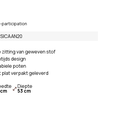
 bank
Banken Wit
k
Banken Oranje
Bank Beige
-participation
Bank
Banken Grijs
 SICAAN20
Banken Groen
zitting van geweven stof
ntijds design
abiele poten
 plat verpakt geleverd
eedte
Diepte
 cm
53 cm