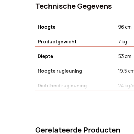
Technische Gegevens
Hoogte
96 cm
Productgewicht
7 kg
Diepte
53 cm
Hoogte rugleuning
19.5 c
Dichtheid rugleuning
24 kg/
Stapelbaar
Nee
Montagehandleidingen
Ja
Gerelateerde Producten
Rugleuning vulling
Polyur