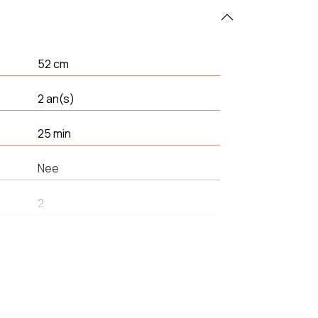
52 cm
2 an(s)
25 min
Nee
2
Eetkamer
Rond
Barkruk