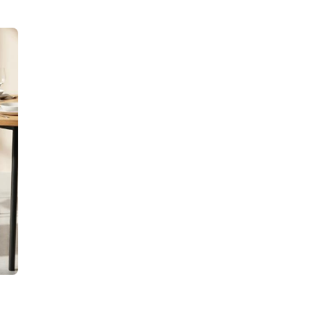
Breedte rugleuning
m
Kleursnelheid
Verstelbare hoogte
Maximale hoogte
Opbergruimte
Collectie
m³
Aanbevolen aantal person
voor montage
Poothoogte