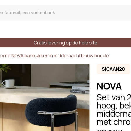
Gratis levering op de hele site
s Bank
derne NOVA barkrukken in middernachtblauw bouclé.
SICAAN20
NOVA
Set van 
hte bank
hoog, be
midderna
met chr
laatsen
Stijlen
Materialen