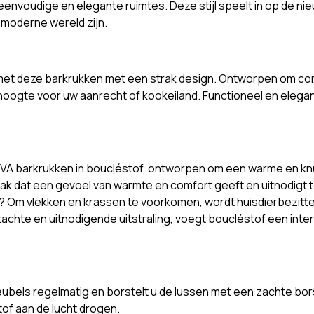
l eenvoudige en elegante ruimtes. Deze stijl speelt in op de ni
de moderne wereld zijn.
et deze barkrukken met een strak design. Ontworpen om comf
hoogte voor uw aanrecht of kookeiland. Functioneel en elegant
OVA barkrukken in boucléstof, ontworpen om een warme en kn
k dat een gevoel van warmte en comfort geeft en uitnodigt t
? Om vlekken en krassen te voorkomen, wordt huisdierbezitt
achte en uitnodigende uitstraling, voegt boucléstof een inte
ubels regelmatig en borstelt u de lussen met een zachte borst
of aan de lucht drogen.