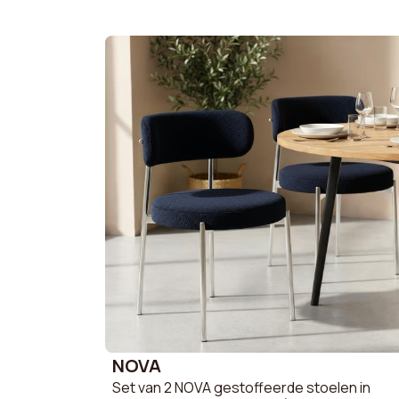
Materiaal onderstel
Metaal
Zitdiepte
50.5 c
Opvouwbaar
Nee
Minimale hoogte
96 cm
Montage vereist
Ja
Verwijderbare hoes
Nee
Dichtheid zitting
24 kg/
Zithoogte
65 cm
NOVA
Set van 2 NOVA gestoffeerde stoelen in