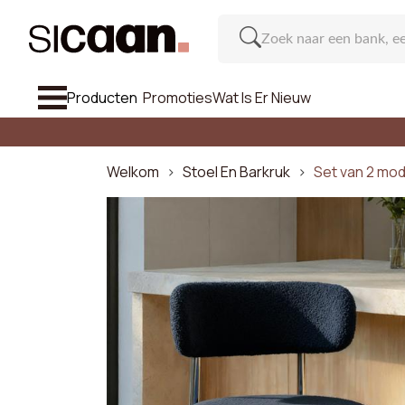
Producten
Promoties
Wat Is Er Nieuw
Bekijk Alle
Bank
Welkom
Stoel En Barkruk
Set van 2 mo
Fauteuil & Poef
Stoel En Barkruk
Meubel
Rec
Inspiratie
Aantal p
Wat Is Er Nieuw